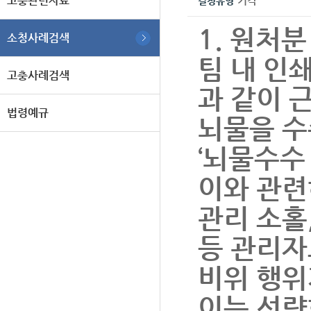
고충관련자료
기각
결정유형
1. 원처분
소청사례검색
팀 내 인
고충사례검색
과 같이 
법령예규
뇌물을 수수
‘뇌물수수
이와 관련
관리 소홀
등 관리자
비위 행위
이는 선량