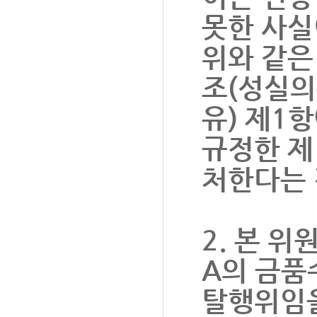
못한 사실
위와 같은
조(성실의
유) 제1
규정한 제
처한다는 
2. 본 위
A의 금품
탈행위임을