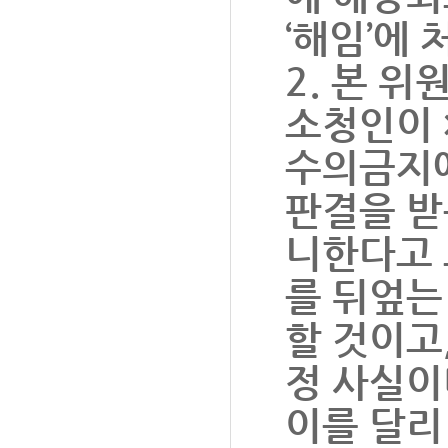
‘해임’에
2. 본 위
소청인이
수의금지
판결을 받
니한다고 
를 뒤엎는
할 것이고
정 사실이
이를 달리