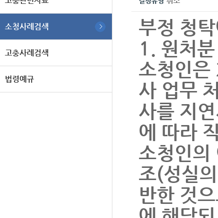
고충관련자료
취소
결정유형
부정 청탁
소청사례검색
1. 원처분
고충사례검색
소청인은 2
법령예규
사 업무 
사를 지연
에 따라 
소청인의 
조(성실의
반한 것으
에 해당되