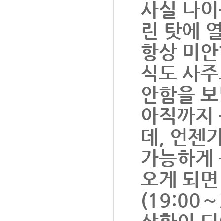
사실 나이
린 탓에 
항상 미안
식도 사주
안함을 보
아직까지 
데, 언젠
가능하게 
오게 되면
(19:00