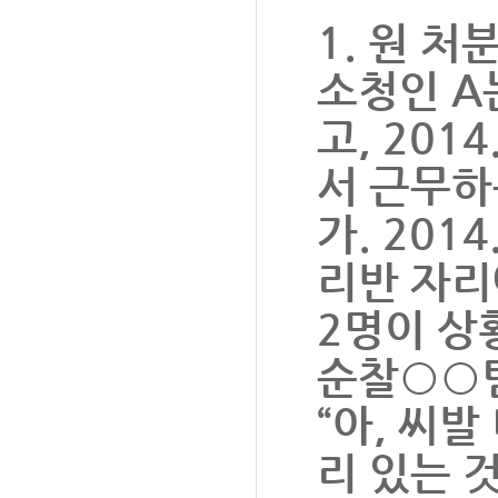
1. 원 처
소청인 A
고, 201
서 근무하
가. 2014
리반 자리
2명이 상
순찰○○팀
“아, 씨
리 있는 