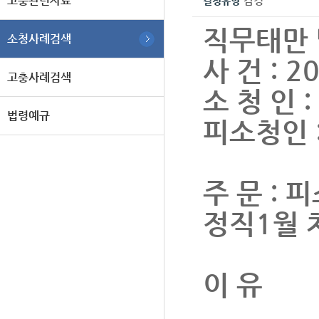
고충관련자료
감경
결정유형
직무태만 
소청사례검색
사 건 : 
고충사례검색
소 청 인
법령예규
피소청인 
주 문 : 
정직1월 
이 유