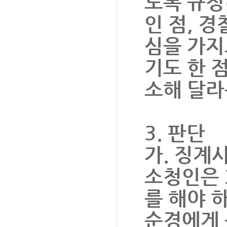
도록 규정
인 점, 
심을 가지
기도 한 
소해 달라
3. 판단
가. 징계
소청인은 2
를 해야 
순경에게 