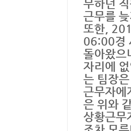
무하던 직
근무를 늦
또한, 20
06:00
돌아왔으나
자리에 없
는 팀장은
근무자에게
은 위와 
상황근무자
조차 모른