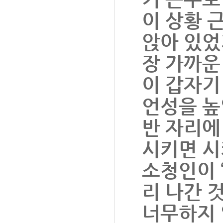
이 상황 
앉아 있었
장 가까운
이 갑자기
언성을 높
반 자리에
시키면 시
소청인이 
리 나간 
너무하지 