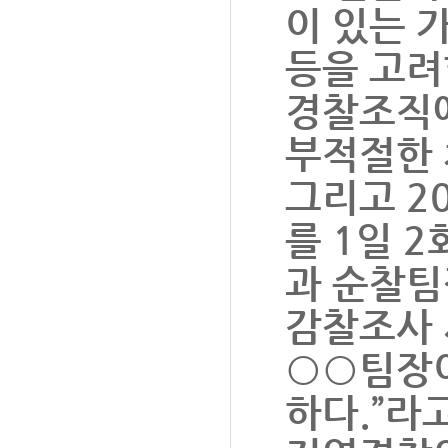
이 있는 
등을 고려
경찰조직에
부적절한 
그리고 20
를 1일 
과 순찰팀
감찰조사 
○○팀장이
하다.”라