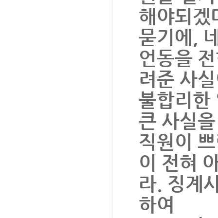
해야되겠다
묻기에, 
언동을 전
려준 사실
불합리한 
큰 사실을
직원이 쁘
이 전혀 
라. 징계
하여