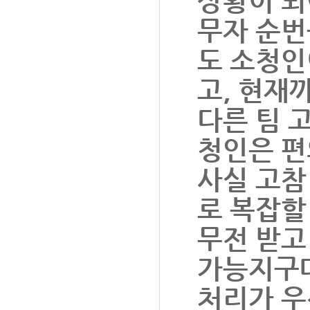
상황이 되
무자 순번
도 소청인
고, 현재
다른 팀 
청인은 편
사실 고참
로 복잡할
무전 받고
가능지구대
처리가 우