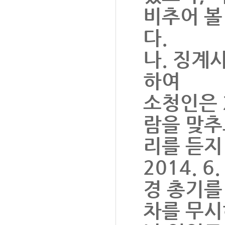
비추어 볼
다.
나. 징계
하여
소청인은 2
람을 맞추
리를 듣지
2014. 
경 총기를
차를 무시