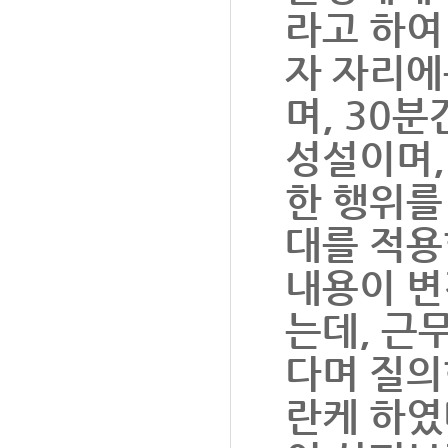
라고 하여
자 자리에
며, 30
성설이며,
한 행위를
대를 적용
내용이 변
는데, 근
다며 질의
란케 하였