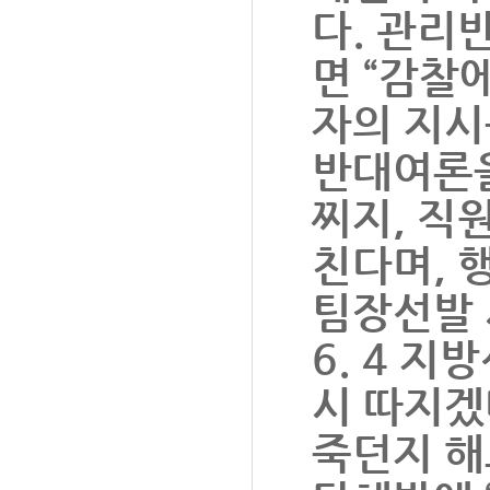
다. 관리
면 “감찰
자의 지시
반대여론을
찌지, 직
친다며, 행
팀장선발 
6. 4 
시 따지겠
죽던지 해