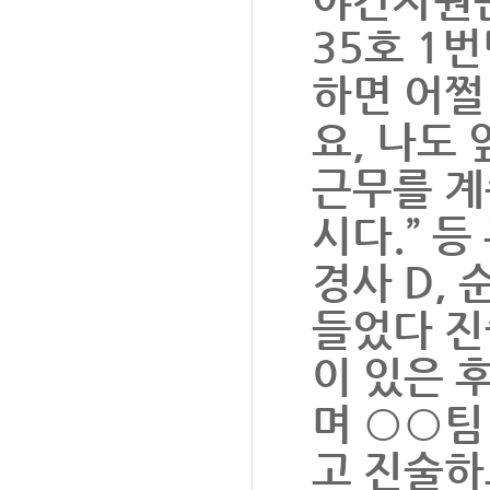
35호 1번
하면 어쩔
요, 나도
근무를 계
시다.” 등
경사 D, 
들었다 진
이 있은 
며 ○○팀
고 진술하