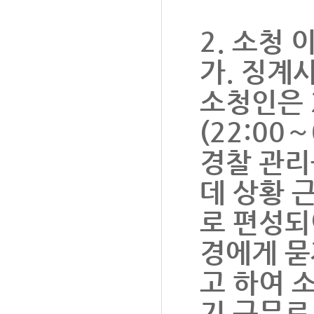
2. 소청 
가. 징계
소청인은 2
(22:00
경찰 관리
데 상황 
로 편성되
경에게 묻
고 하여 
기 근무로