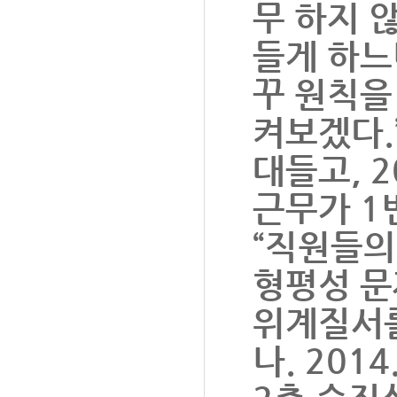
무 하지 
들게 하느
꾸 원칙을
켜보겠다.
대들고, 2
근무가 1
“직원들의
형평성 문
위계질서를
나. 201