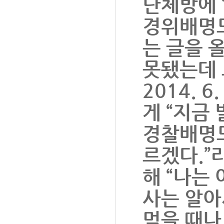
단체방에 
경위배명도
는 글을 
못됐는데 
2014. 
게 “지금
경찰배명도
르겠다.”
해 “나는
사는 알아
먹을 때나