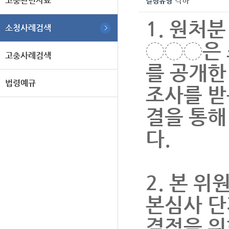
고충관련자료
각하
결정유형
1. 원처분
소청사례검색
◌◌◌은 
고충사례검색
를 공개한
법령예규
조사를 받
결을 통해
다.
2. 본 위
본심사 
결정을 위