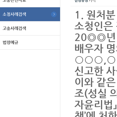
고충관련자료
기각
결정유형
1. 원처분
소청사례검색
소청인은
고충사례검색
20◎◎년
법령예규
배우자 명
○○○,○
신고한 사
이와 같은
조(성실 의
자윤리법」
책’에 처