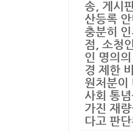
송, 게시
산등록 안
충분히 인
점, 소청
인 명의의
경 제한 
원처분이 
사회 통념
가진 재량
다고 판단